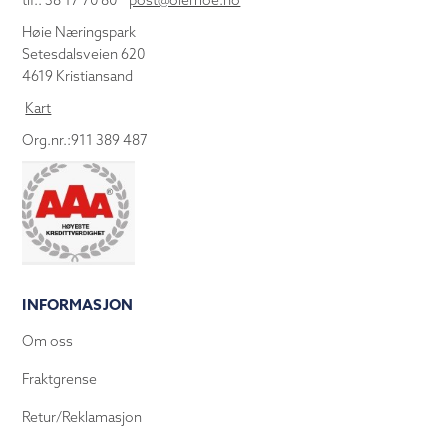
tlf.: 38 17 70 80
post@olemoe.no
Høie Næringspark
Setesdalsveien 620
4619 Kristiansand
Kart
Org.nr.:911 389 487
INFORMASJON
Om oss
Fraktgrense
Retur/Reklamasjon