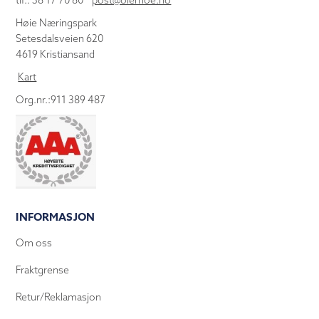
tlf.: 38 17 70 80
post@olemoe.no
Høie Næringspark
Setesdalsveien 620
4619 Kristiansand
Kart
Org.nr.:911 389 487
INFORMASJON
Om oss
Fraktgrense
Retur/Reklamasjon