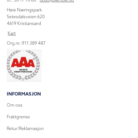
tlf.: 38 17 70 80
post@olemoe.no
Høie Næringspark
Setesdalsveien 620
4619 Kristiansand
Kart
Org.nr.:911 389 487
INFORMASJON
Om oss
Fraktgrense
Retur/Reklamasjon