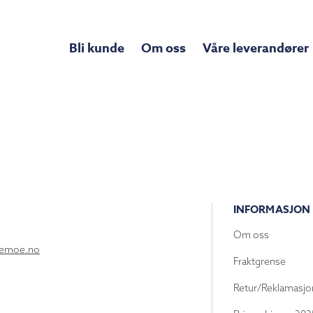
Bli kunde
Om oss
Våre leverandører
INFORMASJON
Om oss
lemoe.no
Fraktgrense
Retur/Reklamasjo