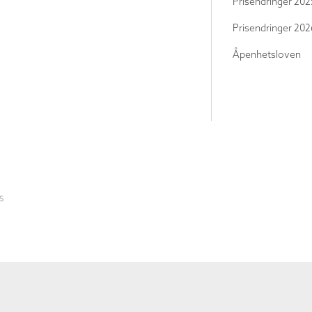
Prisendringer 202
Prisendringer 202
Åpenhetsloven
S