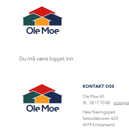
Du må være logget inn
KONTAKT OSS
Ole Moe AS
tlf.: 38 17 70 80
post@o
Høie Næringspark
Setesdalsveien 620
4619 Kristiansand