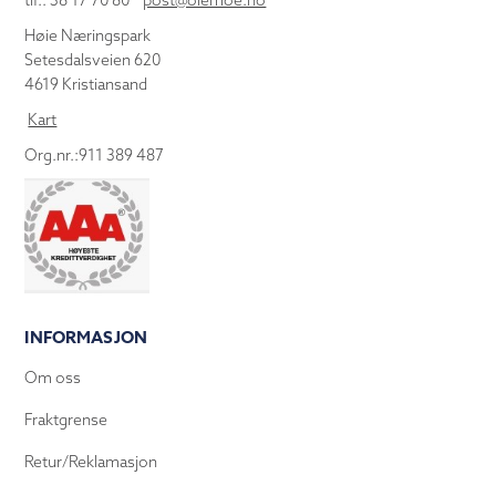
tlf.: 38 17 70 80
post@olemoe.no
Høie Næringspark
Setesdalsveien 620
4619 Kristiansand
Kart
Org.nr.:911 389 487
INFORMASJON
Om oss
Fraktgrense
Retur/Reklamasjon