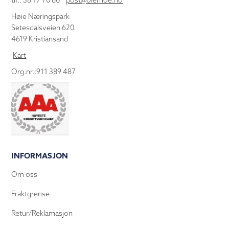
tlf.: 38 17 70 80
post@olemoe.no
Høie Næringspark
Setesdalsveien 620
4619 Kristiansand
Kart
Org.nr.:911 389 487
INFORMASJON
Om oss
Fraktgrense
Retur/Reklamasjon