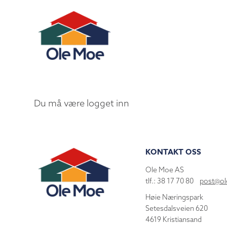
Du må være logget inn
KONTAKT OSS
Ole Moe AS
tlf.: 38 17 70 80
post@o
Høie Næringspark
Setesdalsveien 620
4619 Kristiansand