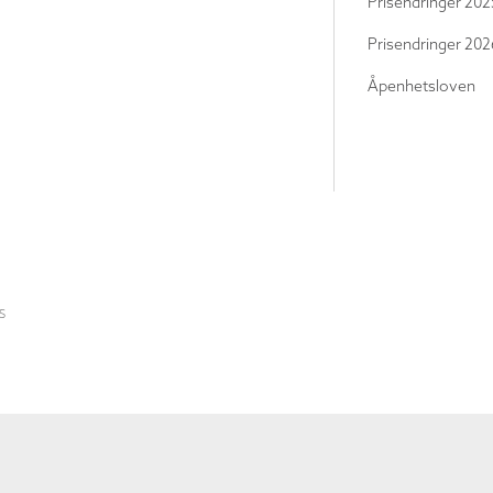
Prisendringer 202
Prisendringer 202
Åpenhetsloven
S