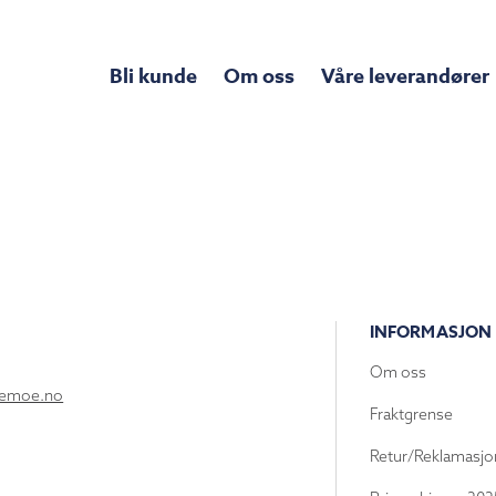
Bli kunde
Om oss
Våre leverandører
INFORMASJON
Om oss
lemoe.no
Fraktgrense
Retur/Reklamasjo