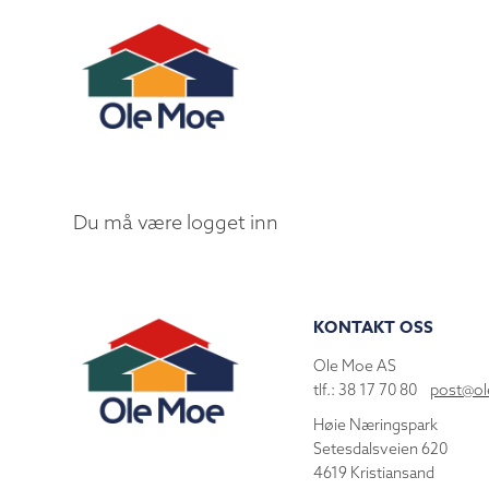
Du må være logget inn
KONTAKT OSS
Ole Moe AS
tlf.: 38 17 70 80
post@o
Høie Næringspark
Setesdalsveien 620
4619 Kristiansand