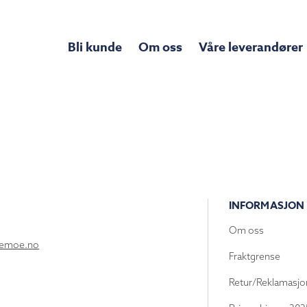
Bli kunde
Om oss
Våre leverandører
INFORMASJON
Om oss
lemoe.no
Fraktgrense
Retur/Reklamasjo