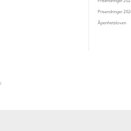
Prisendringer 202
Prisendringer 202
Åpenhetsloven
S