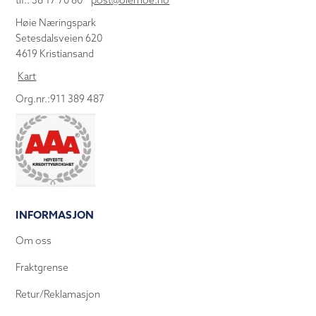
tlf.: 38 17 70 80
post@olemoe.no
Høie Næringspark
Setesdalsveien 620
4619 Kristiansand
Kart
Org.nr.:911 389 487
INFORMASJON
Om oss
Fraktgrense
Retur/Reklamasjon