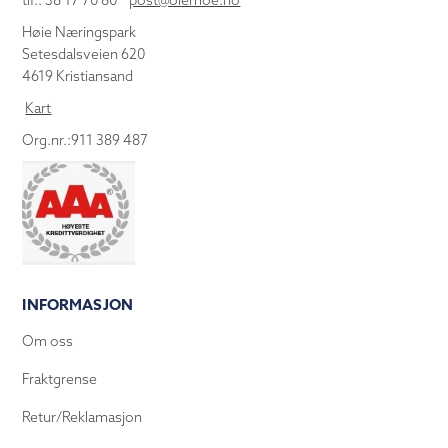
tlf.: 38 17 70 80
post@olemoe.no
Høie Næringspark
Setesdalsveien 620
4619 Kristiansand
Kart
Org.nr.:911 389 487
INFORMASJON
Om oss
Fraktgrense
Retur/Reklamasjon