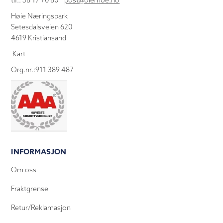
tlf.: 38 17 70 80
post@olemoe.no
Høie Næringspark
Setesdalsveien 620
4619 Kristiansand
Kart
Org.nr.:911 389 487
INFORMASJON
Om oss
Fraktgrense
Retur/Reklamasjon