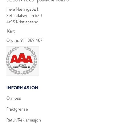
tlf.: 38 17 70 80
post@olemoe.no
Høie Næringspark
Setesdalsveien 620
4619 Kristiansand
Kart
Org.nr.:911 389 487
INFORMASJON
Om oss
Fraktgrense
Retur/Reklamasjon