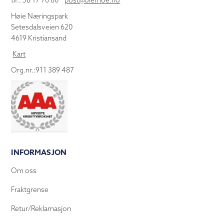
tlf.: 38 17 70 80
post@olemoe.no
Høie Næringspark
Setesdalsveien 620
4619 Kristiansand
Kart
Org.nr.:911 389 487
INFORMASJON
Om oss
Fraktgrense
Retur/Reklamasjon