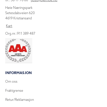
tlf.: 38 17 70 80
post@olemoe.no
Høie Næringspark
Setesdalsveien 620
4619 Kristiansand
Kart
Org.nr.:911 389 487
INFORMASJON
Om oss
Fraktgrense
Retur/Reklamasjon