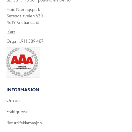
tlf.: 38 17 70 80
post@olemoe.no
Høie Næringspark
Setesdalsveien 620
4619 Kristiansand
Kart
Org.nr.:911 389 487
INFORMASJON
Om oss
Fraktgrense
Retur/Reklamasjon