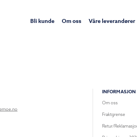
Bli kunde
Om oss
Våre leverandører
INFORMASJON
Om oss
lemoe.no
Fraktgrense
Retur/Reklamasjo