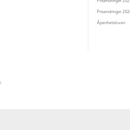
Prisendringer 202
Prisendringer 202
Åpenhetsloven
S