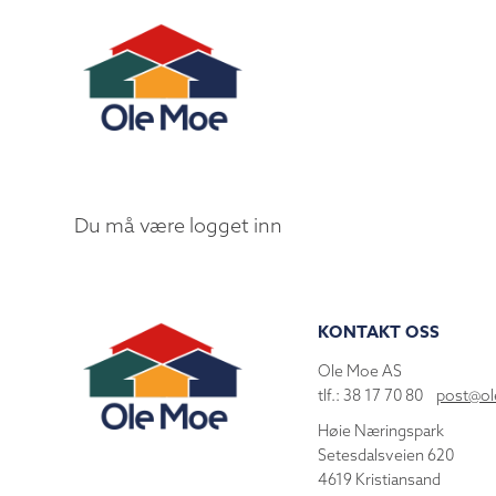
Du må være logget inn
KONTAKT OSS
Ole Moe AS
tlf.: 38 17 70 80
post@o
Høie Næringspark
Setesdalsveien 620
4619 Kristiansand