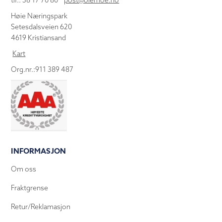
tlf.: 38 17 70 80
post@olemoe.no
Høie Næringspark
Setesdalsveien 620
4619 Kristiansand
Kart
Org.nr.:911 389 487
INFORMASJON
Om oss
Fraktgrense
Retur/Reklamasjon