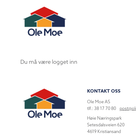
Du må være logget inn
KONTAKT OSS
Ole Moe AS
tlf.: 38 17 70 80
post@o
Høie Næringspark
Setesdalsveien 620
4619 Kristiansand