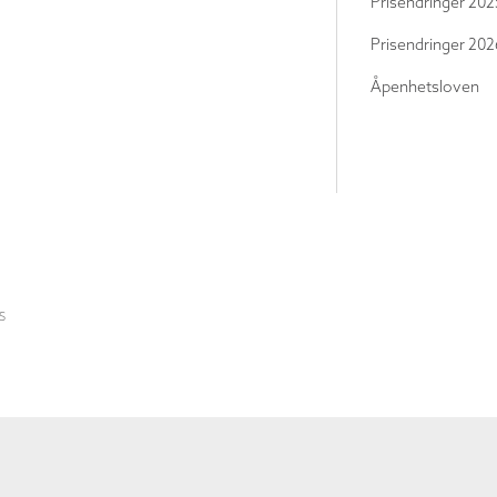
Prisendringer 202
Prisendringer 202
Åpenhetsloven
S