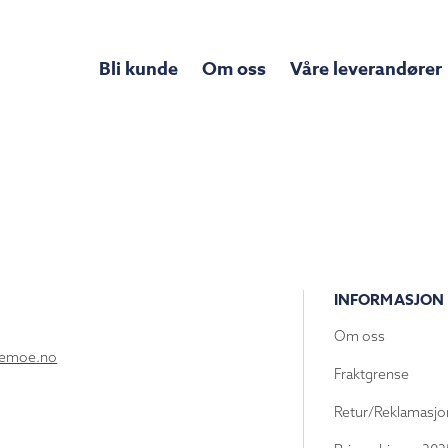
Bli kunde
Om oss
Våre leverandører
INFORMASJON
Om oss
lemoe.no
Fraktgrense
Retur/Reklamasjo