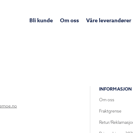
Bli kunde
Om oss
Våre leverandører
INFORMASJON
Om oss
lemoe.no
Fraktgrense
Retur/Reklamasjo