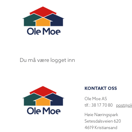
Du må være logget inn
KONTAKT OSS
Ole Moe AS
tlf.: 38 17 70 80
post@o
Høie Næringspark
Setesdalsveien 620
4619 Kristiansand