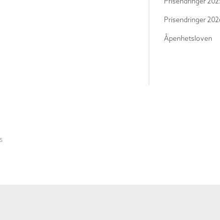
Prisendringer 202
Prisendringer 202
Åpenhetsloven
S