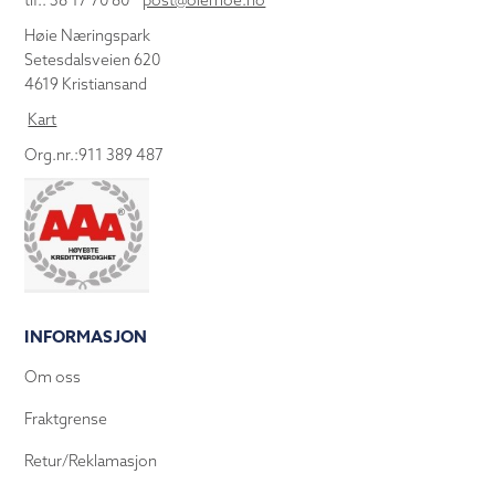
tlf.: 38 17 70 80
post@olemoe.no
Høie Næringspark
Setesdalsveien 620
4619 Kristiansand
Kart
Org.nr.:911 389 487
INFORMASJON
Om oss
Fraktgrense
Retur/Reklamasjon