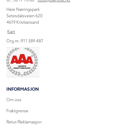
tlf.: 38 17 70 80
post@olemoe.no
Høie Næringspark
Setesdalsveien 620
4619 Kristiansand
Kart
Org.nr.:911 389 487
INFORMASJON
Om oss
Fraktgrense
Retur/Reklamasjon