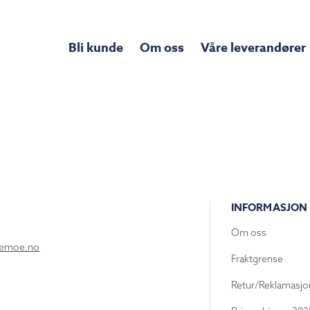
Bli kunde
Om oss
Våre leverandører
INFORMASJON
Om oss
lemoe.no
Fraktgrense
Retur/Reklamasjo