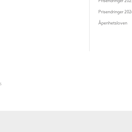
Prisendringer 202
Prisendringer 202
Åpenhetsloven
S