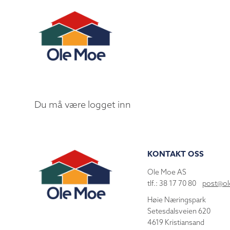
Du må være logget inn
KONTAKT OSS
Ole Moe AS
tlf.: 38 17 70 80
post@o
Høie Næringspark
Setesdalsveien 620
4619 Kristiansand