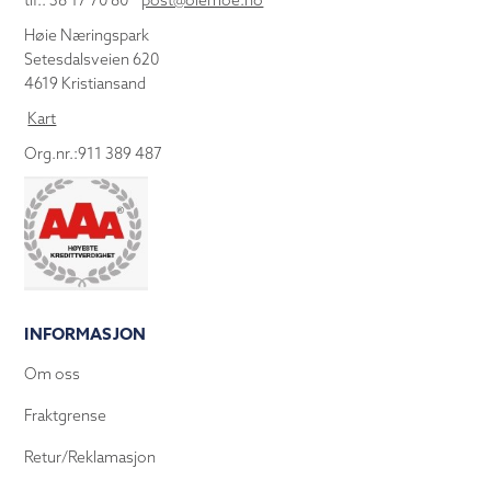
tlf.: 38 17 70 80
post@olemoe.no
Høie Næringspark
Setesdalsveien 620
4619 Kristiansand
Kart
Org.nr.:911 389 487
INFORMASJON
Om oss
Fraktgrense
Retur/Reklamasjon