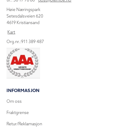
tlf.: 38 17 70 80
post@olemoe.no
Høie Næringspark
Setesdalsveien 620
4619 Kristiansand
Kart
Org.nr.:911 389 487
INFORMASJON
Om oss
Fraktgrense
Retur/Reklamasjon