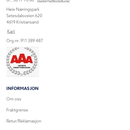
tlf.: 38 17 70 80
post@olemoe.no
Høie Næringspark
Setesdalsveien 620
4619 Kristiansand
Kart
Org.nr.:911 389 487
INFORMASJON
Om oss
Fraktgrense
Retur/Reklamasjon