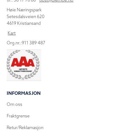
tlf.: 38 17 70 80
post@olemoe.no
Høie Næringspark
Setesdalsveien 620
4619 Kristiansand
Kart
Org.nr.:911 389 487
INFORMASJON
Om oss
Fraktgrense
Retur/Reklamasjon