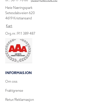
tlf.: 38 17 70 80
post@olemoe.no
Høie Næringspark
Setesdalsveien 620
4619 Kristiansand
Kart
Org.nr.:911 389 487
INFORMASJON
Om oss
Fraktgrense
Retur/Reklamasjon