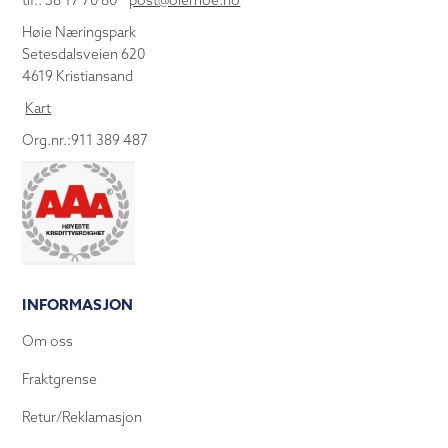
tlf.: 38 17 70 80
post@olemoe.no
Høie Næringspark
Setesdalsveien 620
4619 Kristiansand
Kart
Org.nr.:911 389 487
INFORMASJON
Om oss
Fraktgrense
Retur/Reklamasjon