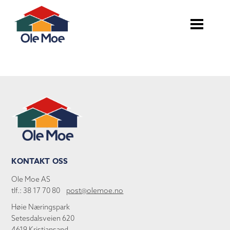
KONTAKT OSS
Ole Moe AS
tlf.: 38 17 70 80
post@olemoe.no
Høie Næringspark
Setesdalsveien 620
4619 Kristiansand