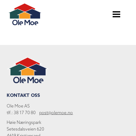
KONTAKT OSS
Ole Moe AS
tlf.: 38 17 70 80
post@olemoe.no
Høie Næringspark
Setesdalsveien 620
4619 Kristiansand