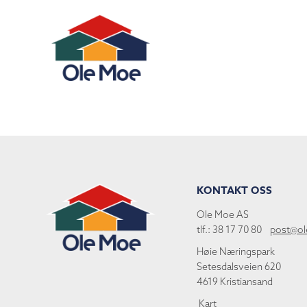
KONTAKT OSS
Ole Moe AS
tlf.: 38 17 70 80
post@o
Høie Næringspark
Setesdalsveien 620
4619 Kristiansand
Kart