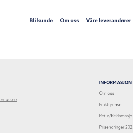
Bli kunde
Om oss
Våre leverandører
INFORMASJON
Om oss
lemoe.no
Fraktgrense
Retur/Reklamasjo
Prisendringer 202