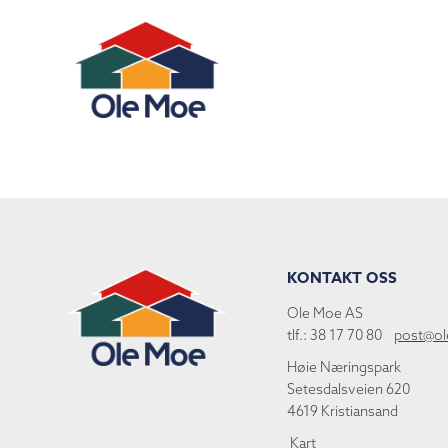
KONTAKT OSS
Ole Moe AS
tlf.: 38 17 70 80
post@o
Høie Næringspark
Setesdalsveien 620
4619 Kristiansand
Kart