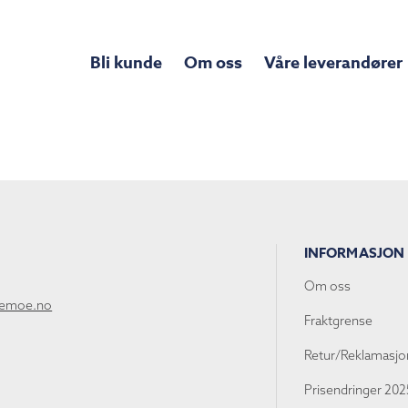
Bli kunde
Om oss
Våre leverandører
INFORMASJON
Om oss
lemoe.no
Fraktgrense
Retur/Reklamasjo
Prisendringer 202