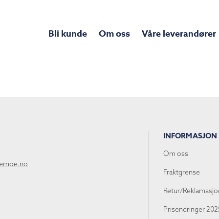
Bli kunde
Om oss
Våre leverandører
INFORMASJON
Om oss
lemoe.no
Fraktgrense
Retur/Reklamasjo
Prisendringer 202