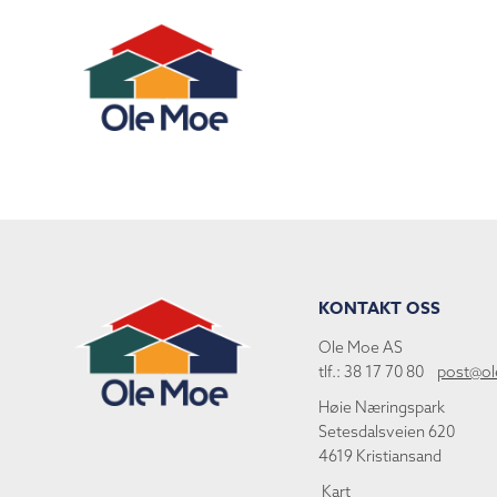
KONTAKT OSS
Ole Moe AS
tlf.: 38 17 70 80
post@o
Høie Næringspark
Setesdalsveien 620
4619 Kristiansand
Kart