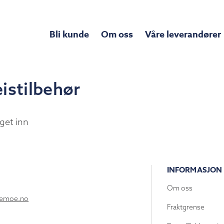
Bli kunde
Om oss
Våre leverandører
istilbehør
get inn
INFORMASJON
Om oss
lemoe.no
Fraktgrense