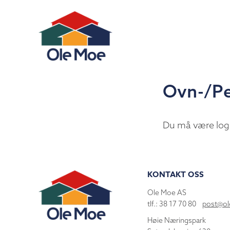
Ovn-/Pe
Du må være log
KONTAKT OSS
Ole Moe AS
tlf.: 38 17 70 80
post@o
Høie Næringspark