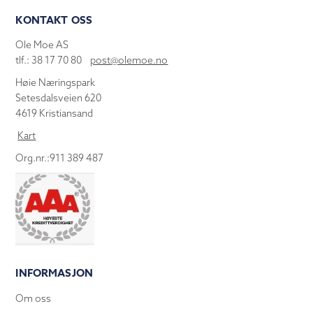
KONTAKT OSS
Ole Moe AS
tlf.: 38 17 70 80
post@olemoe.no
Høie Næringspark
Setesdalsveien 620
4619 Kristiansand
Kart
Org.nr.:911 389 487
INFORMASJON
Om oss