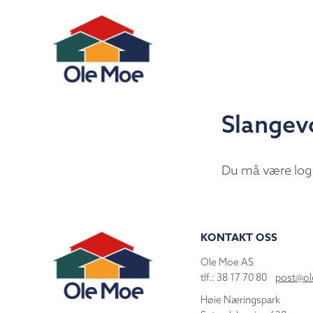
Slangev
Du må være log
KONTAKT OSS
Ole Moe AS
tlf.: 38 17 70 80
post@o
Høie Næringspark