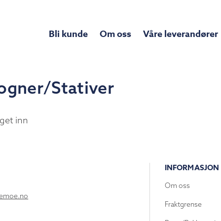
Bli kunde
Om oss
Våre leverandører
ogner/Stativer
get inn
INFORMASJON
Om oss
lemoe.no
Fraktgrense