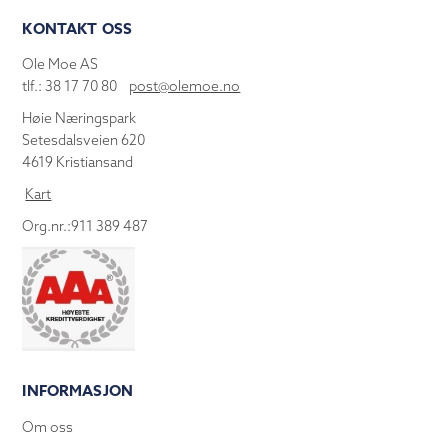
KONTAKT OSS
Ole Moe AS
tlf.: 38 17 70 80
post@olemoe.no
Høie Næringspark
Setesdalsveien 620
4619 Kristiansand
Kart
Org.nr.:911 389 487
INFORMASJON
Om oss