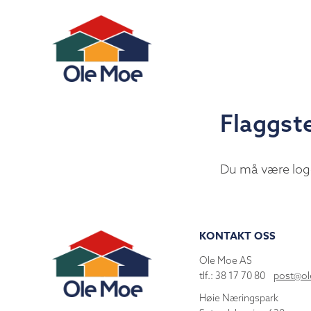
Flaggst
Du må være log
KONTAKT OSS
Ole Moe AS
tlf.: 38 17 70 80
post@o
Høie Næringspark