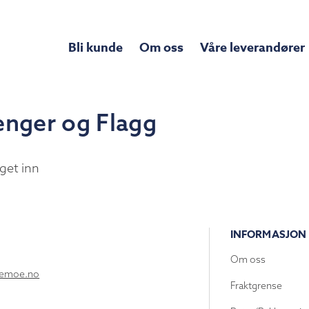
Bli kunde
Om oss
Våre leverandører
enger og Flagg
get inn
INFORMASJON
Om oss
lemoe.no
Fraktgrense