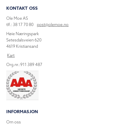
KONTAKT OSS
Ole Moe AS
tlf.: 38 17 70 80
post@olemoe.no
Høie Næringspark
Setesdalsveien 620
4619 Kristiansand
Kart
Org.nr.:911 389 487
INFORMASJON
Om oss