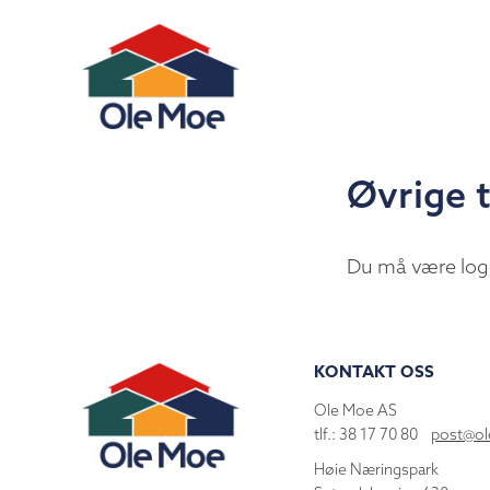
Øvrige 
Du må være log
KONTAKT OSS
Ole Moe AS
tlf.: 38 17 70 80
post@o
Høie Næringspark