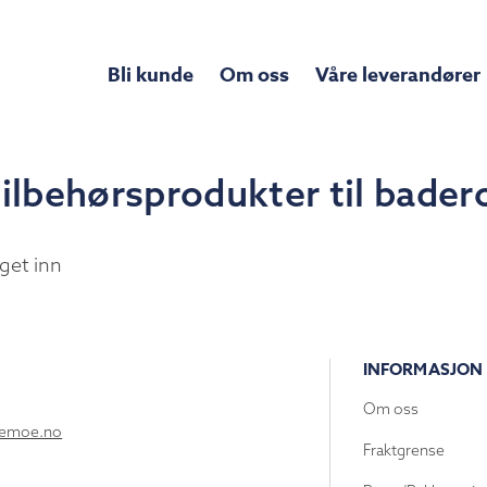
Bli kunde
Om oss
Våre leverandører
tilbehørsprodukter til bade
get inn
INFORMASJON
Om oss
lemoe.no
Fraktgrense