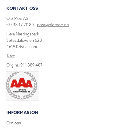
KONTAKT OSS
Ole Moe AS
tlf.: 38 17 70 80
post@olemoe.no
Høie Næringspark
Setesdalsveien 620
4619 Kristiansand
Kart
Org.nr.:911 389 487
INFORMASJON
Om oss