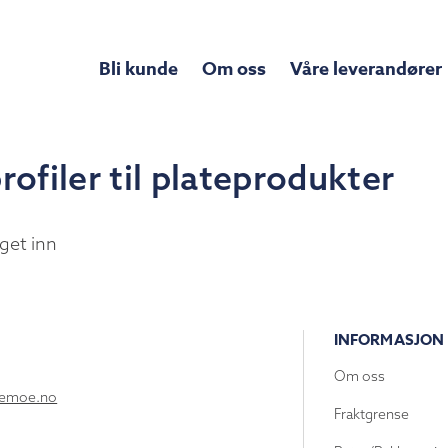
Bli kunde
Om oss
Våre leverandører
rofiler til plateprodukter
get inn
INFORMASJON
Om oss
lemoe.no
Fraktgrense