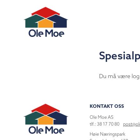
Spesialp
Du må være log
KONTAKT OSS
Ole Moe AS
tlf.: 38 17 70 80
post@o
Høie Næringspark